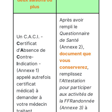
plus
Après avoir
rempli le
Questionnaire
Un C.A.C.I. -
de Santé
C
ertificat
(Annexe 2),
d'
A
bsence de
document que
C
ontre-
vous
I
ndication -
conserverez
,
(Annexe 1)
remplissez
appelé autrefois
l'
Attestation
certificat
pour participer
médical) à
aux activités de
demander à
la FFRandonnée
votre médecin
(Annexe 3)
à
traitant.