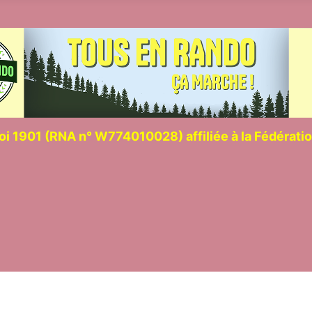
loi 1901 (RNA n° W774010028) affiliée à la Fédérat