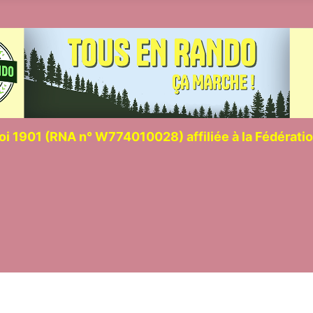
loi 1901 (RNA n° W774010028) affiliée à la Fédérat