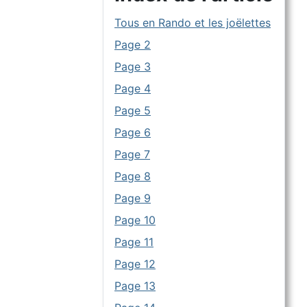
Tous en Rando et les joëlettes
Page 2
Page 3
Page 4
Page 5
Page 6
Page 7
Page 8
Page 9
Page 10
Page 11
Page 12
Page 13