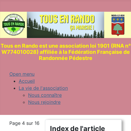
Tous en Rando est une association loi 1901 (RNA n°
W774010028) affiliée à la Fédération Française de
Randonnée Pédestre
Open menu
Accueil
La vie de l'association
Nous connaître
Nous rejoindre
Page 4 sur 16
Index de l'article