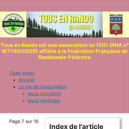
Tous en Rando est une association loi 1901 (RNA n°
W774010028) affiliée à la Fédération Française de
Randonnée Pédestre
Open menu
Accueil
La vie de l'association
Nous connaître
Nous rejoindre
Page 7 sur 16
Index de l'article