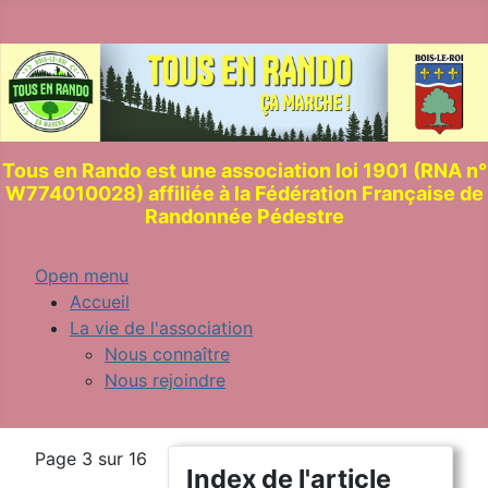
Tous en Rando est une association loi 1901 (RNA n°
W774010028) affiliée à la Fédération Française de
Randonnée Pédestre
Open menu
Accueil
La vie de l'association
Nous connaître
Nous rejoindre
Page 3 sur 16
Index de l'article